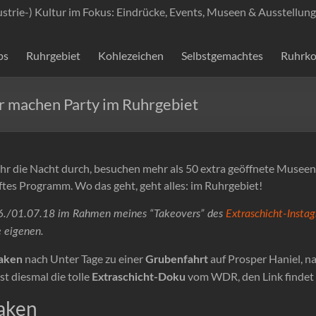
ustrie-) Kultur im Fokus: Eindrücke, Events, Museen & Ausstellung
ps
Ruhrgebiet
Kohlezeichen
Selbstgemachtes
Ruhrko
r machen Party im Ruhrgebiet
Uhr die Nacht durch, besuchen mehr als 50 extra geöffnete Musee
öftes Programm. Wo das geht, geht alles: im Ruhrgebiet!
06./01.07.18 im Rahmen meines “Takeovers” des
Extraschicht-Insta
 eigenen.
nach Unter Tage zu einer
auf Prosper Haniel, n
laken
Grubenfahrt
t diesmal die tolle
vom WDR, den Link findet I
Extraschicht-Doku
laken