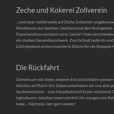
Zeche und Kokerei Zollverein
…und zwar mittlerweile auf Zeche Zollverein angekomme
Musikkorps aus Sachsen, Saarland und dem Ruhrgebiet, ei
Flammenshow umrahmt wird. Genial! Viele verschiedene K
ein starkes Gesamtkunstwerk. Zum Schluß laufe ich noc
Lichtobjekten prima inszenierte Bühne für ein Stoppok-
Die Rückfahrt
Gemeinsam mit vielen anderen Extraschichtlern passen w
bißchen auf Ruhri-Art. Dabei unterhalten wir uns aber p
Sardinenbüchse – zum Hauptbahnhof Essen mitnimmt. Dor
irgendwann zwischen zwei und drei Uhr morgens ins Bett.
habe… Nächstes Jahr gern wieder!