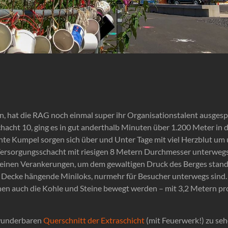
l
, hat die RAG noch einmal super ihr Organisationstalent ausgespie
chacht 10, ging es in gut anderthalb Minuten über 1.200 Meter in 
e Kumpel sorgen sich über und Unter Tage mit viel Herzblut um 
 Versorgungsschacht mit riesigen 8 Metern Durchmesser unterwegs,
 seinen Verankerungen, um dem gewaltigen Druck des Berges stand
er Decke hängende Miniloks, nurmehr für Besucher unterwegs sin
nen auch die Kohle und Steine bewegt werden – mit 3,2 Metern pr
 wunderbaren
Querschnitt der Extraschicht
(mit Feuerwerk!) zu seh