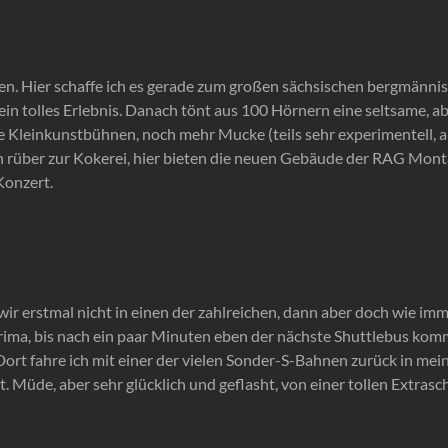
n. Hier schaffe ich es gerade zum großen sächsischen bergmänni
n tolles Erlebnis. Danach tönt aus 100 Hörnern eine seltsame, ab
leinkunstbühnen, noch mehr Mucke (teils sehr experimentell, abe
h rüber zur Kokerei, hier bieten die neuen Gebäude der RAG Mont
Konzert.
ir erstmal nicht in einen der zahlreichen, dann aber doch wie im
rima, bis nach ein paar Minuten eben der nächste Shuttlebus komm
t fahre ich mit einer der vielen Sonder-S-Bahnen zurück in mei
 Müde, aber sehr glücklich und geflasht, von einer tollen Extrasch