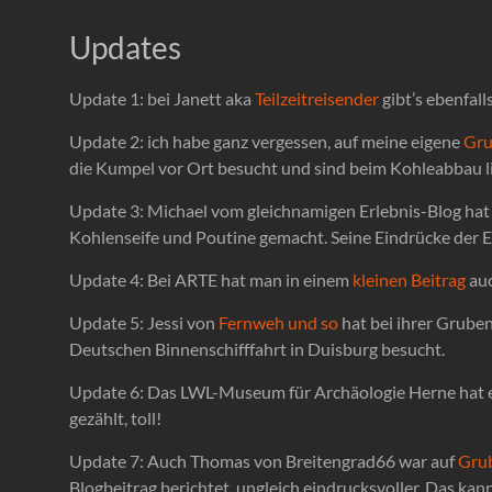
Updates
Update 1: bei Janett aka
Teilzeitreisender
gibt’s ebenfall
Update 2: ich habe ganz vergessen, auf meine eigene
Gru
die Kumpel vor Ort besucht und sind beim Kohleabbau l
Update 3: Michael vom gleichnamigen Erlebnis-Blog hat 
Kohlenseife und Poutine gemacht. Seine Eindrücke der E
Update 4: Bei ARTE hat man in einem
kleinen Beitrag
auc
Update 5: Jessi von
Fernweh und so
hat bei ihrer Grube
Deutschen Binnenschifffahrt in Duisburg besucht.
Update 6: Das LWL-Museum für Archäologie Herne hat 
gezählt, toll!
Update 7: Auch Thomas von Breitengrad66 war auf
Gru
Blogbeitrag berichtet, ungleich eindrucksvoller. Das kan