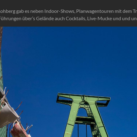
ier Lohberg gab es neben Indoor-Shows, Planwagentouren mit dem 
 Führungen über’s Gelände auch Cocktails, Live-Mucke und und u