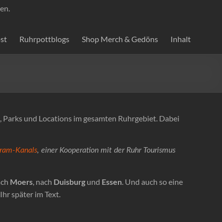
en.
st
Ruhrpottblogs
Shop Merch & Gedöns
Inhalt
n, Parks und Locations im gesamten Ruhrgebiet. Dabei
gram-Kanals
, einer Kooperation mit der Ruhr Tourismus
ach
, nach
und
. Und auch so eine
Moers
Duisburg
Essen
hr später im Text.