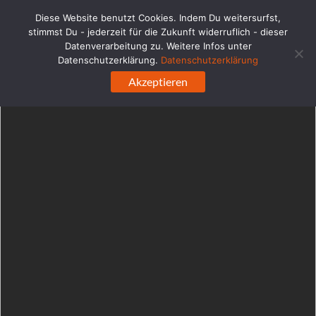
WordPress-Datenbank-Fehler:
[Duplicate entry '' for key
Diese Website benutzt Cookies. Indem Du weitersurfst,
'url_hash']
stimmst Du - jederzeit für die Zukunft widerruflich - dieser
ALTER TABLE `ehabd0q4e6blc_links` ADD UNIQUE KEY 
Datenverarbeitung zu. Weitere Infos unter
`url_hash` (`url_hash`)
Datenschutzerklärung.
Datenschutzerklärung
Zum
Akzeptieren
Inhalt
springen