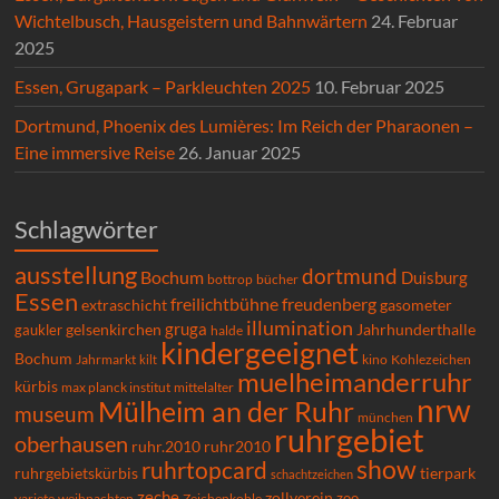
Wichtelbusch, Hausgeistern und Bahnwärtern
24. Februar
2025
Essen, Grugapark – Parkleuchten 2025
10. Februar 2025
Dortmund, Phoenix des Lumières: Im Reich der Pharaonen –
Eine immersive Reise
26. Januar 2025
Schlagwörter
ausstellung
dortmund
Bochum
Duisburg
bücher
bottrop
Essen
freilichtbühne
freudenberg
extraschicht
gasometer
illumination
gruga
gelsenkirchen
gaukler
Jahrhunderthalle
halde
kindergeeignet
Bochum
Kohlezeichen
Jahrmarkt
kilt
kino
muelheimanderruhr
kürbis
max planck institut
mittelalter
nrw
Mülheim an der Ruhr
museum
münchen
ruhrgebiet
oberhausen
ruhr.2010
ruhr2010
show
ruhrtopcard
ruhrgebietskürbis
tierpark
schachtzeichen
zeche
zollverein
zoo
variete
Zeichenkohle
weihnachten