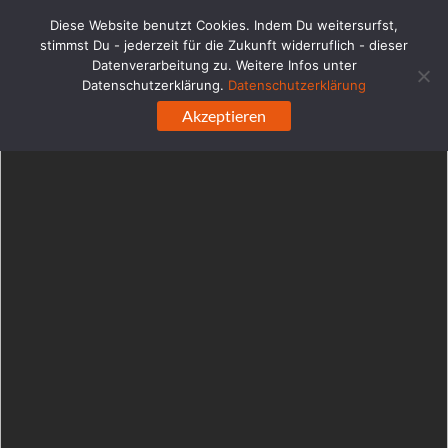
WordPress-Datenbank-Fehler:
[Duplicate entry '' for key
Diese Website benutzt Cookies. Indem Du weitersurfst,
'url_hash']
stimmst Du - jederzeit für die Zukunft widerruflich - dieser
ALTER TABLE `ehabd0q4e6blc_links` ADD UNIQUE KEY 
Datenverarbeitung zu. Weitere Infos unter
`url_hash` (`url_hash`)
Datenschutzerklärung.
Datenschutzerklärung
Zum
Akzeptieren
Inhalt
springen