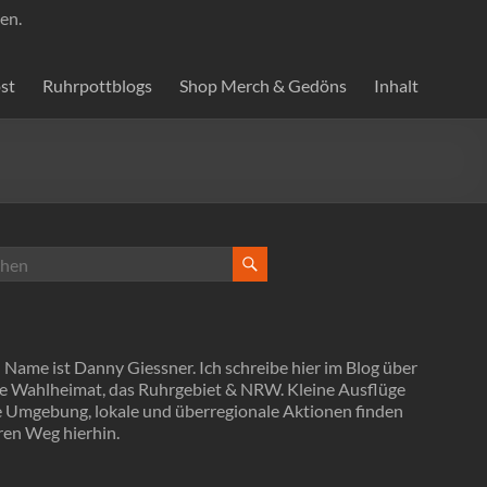
en.
st
Ruhrpottblogs
Shop Merch & Gedöns
Inhalt
Name ist Danny Giessner. Ich schreibe hier im Blog über
e Wahlheimat, das Ruhrgebiet & NRW. Kleine Ausflüge
ie Umgebung, lokale und überregionale Aktionen finden
ren Weg hierhin.