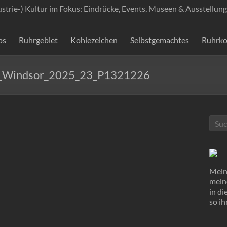
ustrie-) Kultur im Fokus: Eindrücke, Events, Museen & Ausstellung
ps
Ruhrgebiet
Kohlezeichen
Selbstgemachtes
Ruhrko
on_Windsor_2025_23_P1321226
Mein 
mein
in d
so ih