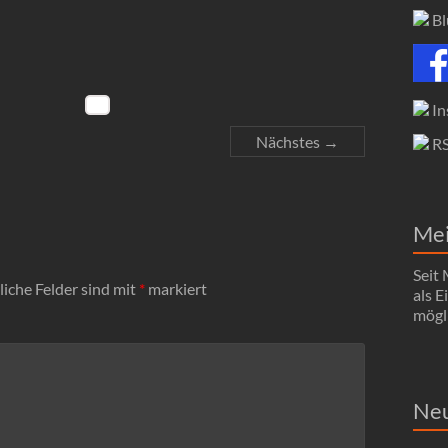
Bl
In
Nächstes →
R
Me
Seit
liche Felder sind mit
*
markiert
als 
mögli
Neu