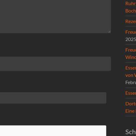
Ruhr
Boc
Reze
Freud
202
Freu
Wind
Esse
von 
Febr
Esse
Dort
Eine
Sch