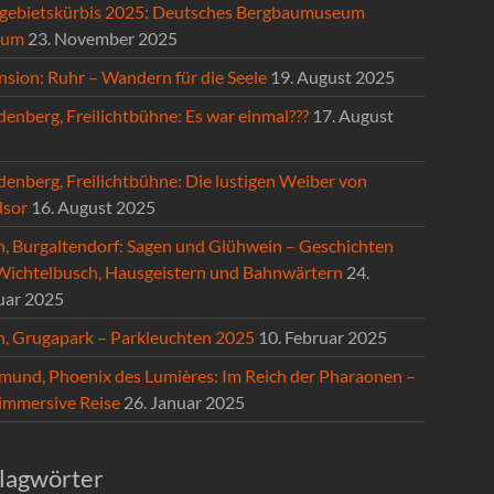
gebietskürbis 2025: Deutsches Bergbaumuseum
hum
23. November 2025
nsion: Ruhr – Wandern für die Seele
19. August 2025
enberg, Freilichtbühne: Es war einmal???
17. August
5
denberg, Freilichtbühne: Die lustigen Weiber von
sor
16. August 2025
n, Burgaltendorf: Sagen und Glühwein – Geschichten
Wichtelbusch, Hausgeistern und Bahnwärtern
24.
uar 2025
n, Grugapark – Parkleuchten 2025
10. Februar 2025
mund, Phoenix des Lumières: Im Reich der Pharaonen –
 immersive Reise
26. Januar 2025
lagwörter