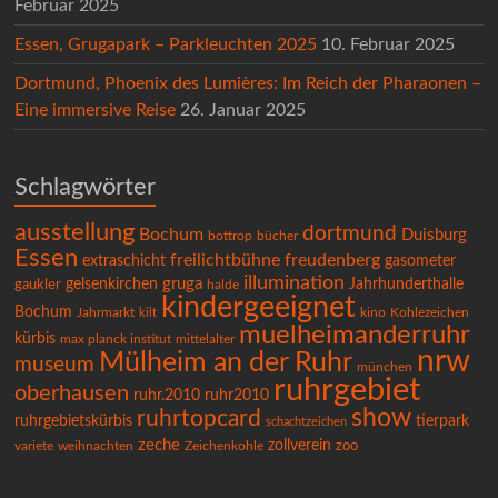
Februar 2025
Essen, Grugapark – Parkleuchten 2025
10. Februar 2025
Dortmund, Phoenix des Lumières: Im Reich der Pharaonen –
Eine immersive Reise
26. Januar 2025
Schlagwörter
ausstellung
dortmund
Bochum
Duisburg
bücher
bottrop
Essen
freilichtbühne
freudenberg
extraschicht
gasometer
illumination
gruga
gelsenkirchen
Jahrhunderthalle
gaukler
halde
kindergeeignet
Bochum
Kohlezeichen
Jahrmarkt
kilt
kino
muelheimanderruhr
kürbis
max planck institut
mittelalter
nrw
Mülheim an der Ruhr
museum
münchen
ruhrgebiet
oberhausen
ruhr.2010
ruhr2010
show
ruhrtopcard
ruhrgebietskürbis
tierpark
schachtzeichen
zeche
zollverein
variete
Zeichenkohle
zoo
weihnachten