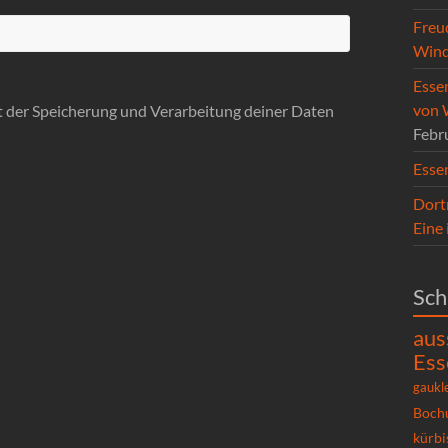
Freu
Wind
Esse
von 
it der Speicherung und Verarbeitung deiner Daten
Febr
Esse
Dort
Eine
Sch
aus
Ess
gaukl
Boch
kürbi