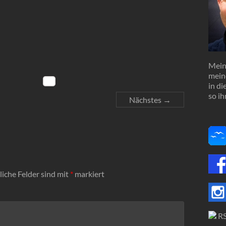
Mein 
mein
in d
so ih
Nächstes →
liche Felder sind mit
*
markiert
R