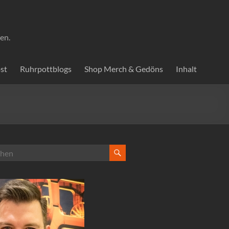
en.
st
Ruhrpottblogs
Shop Merch & Gedöns
Inhalt