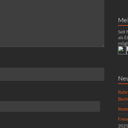
Me
Seit
als 
mögli
Neu
Ruhr
Boc
Reze
Freud
202