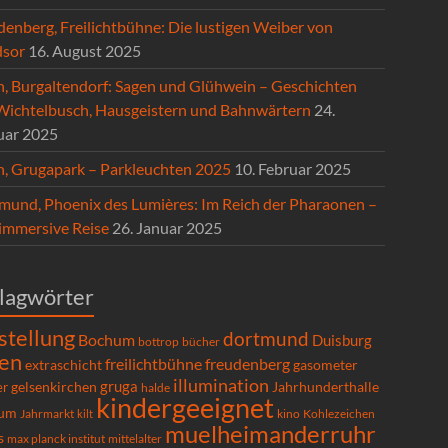
denberg, Freilichtbühne: Die lustigen Weiber von
sor
16. August 2025
n, Burgaltendorf: Sagen und Glühwein – Geschichten
Wichtelbusch, Hausgeistern und Bahnwärtern
24.
uar 2025
n, Grugapark – Parkleuchten 2025
10. Februar 2025
mund, Phoenix des Lumières: Im Reich der Pharaonen –
 immersive Reise
26. Januar 2025
lagwörter
stellung
dortmund
Bochum
Duisburg
bücher
bottrop
en
freilichtbühne
freudenberg
extraschicht
gasometer
illumination
gruga
gelsenkirchen
er
Jahrhunderthalle
halde
kindergeeignet
um
Kohlezeichen
Jahrmarkt
kilt
kino
muelheimanderruhr
s
max planck institut
mittelalter