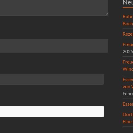
Neu
Ruhr
Boc
Reze
Freud
202
Freu
Wind
Esse
von 
Febr
Esse
Dort
Eine