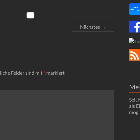
Nächstes →
In
liche Felder sind mit
*
markiert
Me
Seit
als 
mögli