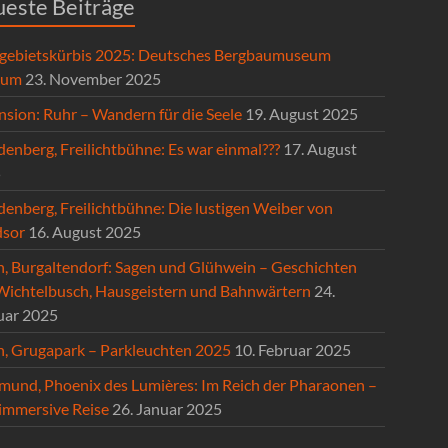
este Beiträge
gebietskürbis 2025: Deutsches Bergbaumuseum
hum
23. November 2025
nsion: Ruhr – Wandern für die Seele
19. August 2025
enberg, Freilichtbühne: Es war einmal???
17. August
5
denberg, Freilichtbühne: Die lustigen Weiber von
sor
16. August 2025
n, Burgaltendorf: Sagen und Glühwein – Geschichten
Wichtelbusch, Hausgeistern und Bahnwärtern
24.
uar 2025
n, Grugapark – Parkleuchten 2025
10. Februar 2025
mund, Phoenix des Lumières: Im Reich der Pharaonen –
 immersive Reise
26. Januar 2025