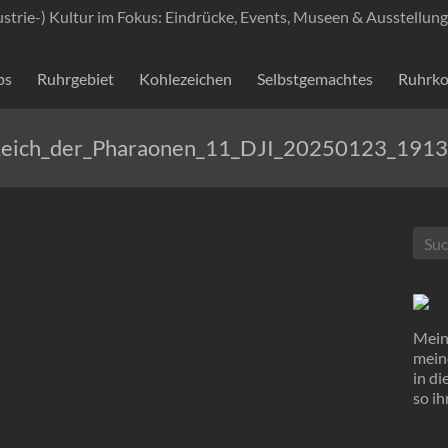
ustrie-) Kultur im Fokus: Eindrücke, Events, Museen & Ausstellung
ps
Ruhrgebiet
Kohlezeichen
Selbstgemachtes
Ruhrko
Reich_der_Pharaonen_11_DJI_20250123_191
Mein 
mein
in d
so ih