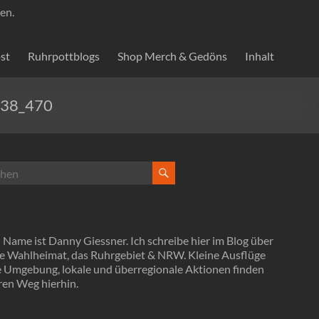
en.
st
Ruhrpottblogs
Shop Merch & Gedöns
Inhalt
338_470
Name ist Danny Giessner. Ich schreibe hier im Blog über
e Wahlheimat, das Ruhrgebiet & NRW. Kleine Ausflüge
ie Umgebung, lokale und überregionale Aktionen finden
ren Weg hierhin.